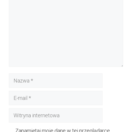
Komentarz
Nazwa
E-
mail
Witryna
internetowa
Zapamiętaj moje dane w tej przeglądarce