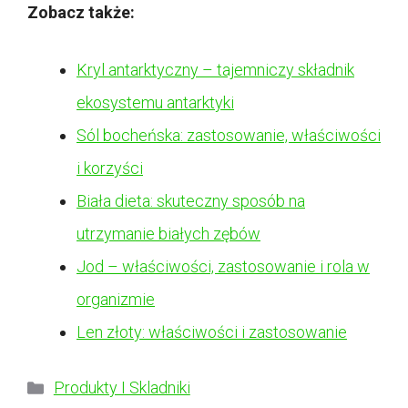
Zobacz także:
Kryl antarktyczny – tajemniczy składnik
ekosystemu antarktyki
Sól bocheńska: zastosowanie, właściwości
i korzyści
Biała dieta: skuteczny sposób na
utrzymanie białych zębów
Jod – właściwości, zastosowanie i rola w
organizmie
Len złoty: właściwości i zastosowanie
Kategorie
Produkty I Skladniki