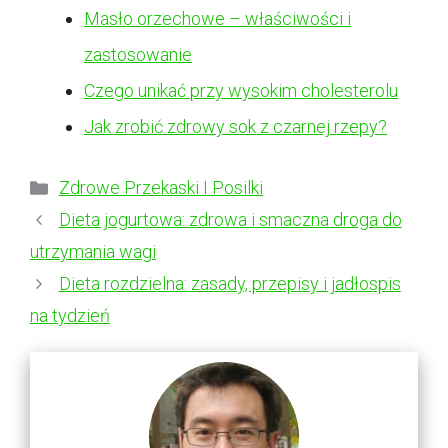
Masło orzechowe – właściwości i
zastosowanie
Czego unikać przy wysokim cholesterolu
Jak zrobić zdrowy sok z czarnej rzepy?
Kategorie
Zdrowe Przekaski I Posilki
Dieta jogurtowa: zdrowa i smaczna droga do
utrzymania wagi
Dieta rozdzielna: zasady, przepisy i jadłospis
na tydzień