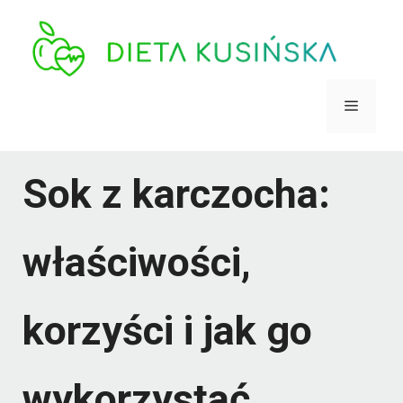
Przejdź
do
treści
Menu
Sok z karczocha:
właściwości,
korzyści i jak go
wykorzystać