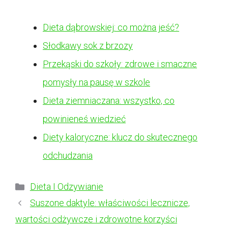
Dieta dąbrowskiej: co można jeść?
Słodkawy sok z brzozy
Przekąski do szkoły: zdrowe i smaczne
pomysły na pausę w szkole
Dieta ziemniaczana: wszystko, co
powinieneś wiedzieć
Diety kaloryczne: klucz do skutecznego
odchudzania
Kategorie
Dieta I Odzywianie
Suszone daktyle: właściwości lecznicze,
wartości odżywcze i zdrowotne korzyści