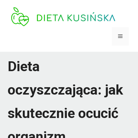
Przejdź
do
treści
Menu
Dieta
oczyszczająca: jak
skutecznie ocucić
organizm